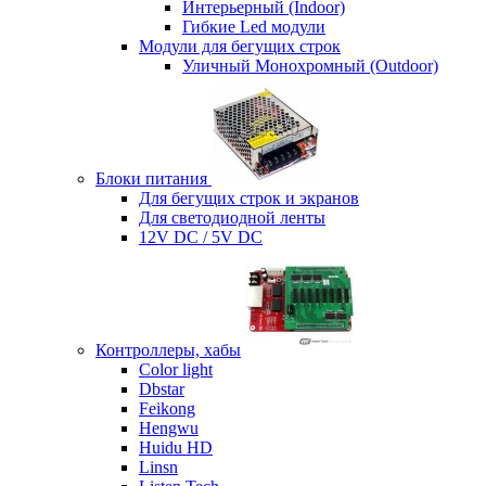
Интерьерный (Indoor)
Гибкие Led модули
Модули для бегущих строк
Уличный Монохромный (Outdoor)
Блоки питания
Для бегущих строк и экранов
Для светодиодной ленты
12V DC / 5V DC
Контроллеры, хабы
Color light
Dbstar
Feikong
Hengwu
Huidu HD
Linsn