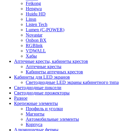
Feikong
Hengwu
Huidu HD
Linsn
Listen Tech
Lumen (С-POWER)
Novastar
Onbon BX
RGBlink
VDWALL
Хабы
Аптечные кресты, кабинеты крестов
Аптечные кресты
Кабинеты аптечных крестов
Кабинеты для LED экранов
Светодиодные LED экраны кабинетного типа
Светодиодные пиксели
Светодиодные прожекторы
Разное
Крепежные элементы
Профиль и уголки
Магниты
Автомобильные элементы
Корпуса
Алюминиевые фермы