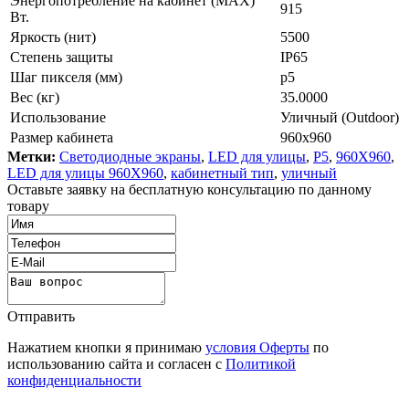
Энергопотребление на кабинет (MAX)
915
Вт.
Яркость (нит)
5500
Степень защиты
IP65
Шаг пикселя (мм)
p5
Вес (кг)
35.0000
Использование
Уличный (Outdoor)
Размер кабинета
960x960
Метки:
Светодиодные экраны
,
LED для улицы
,
P5
,
960X960
,
LED для улицы 960X960
,
кабинетный тип
,
уличный
Оставьте заявку на бесплатную консультацию по данному
товару
Отправить
Нажатием кнопки я принимаю
условия Оферты
по
использованию сайта и согласен с
Политикой
конфиденциальности