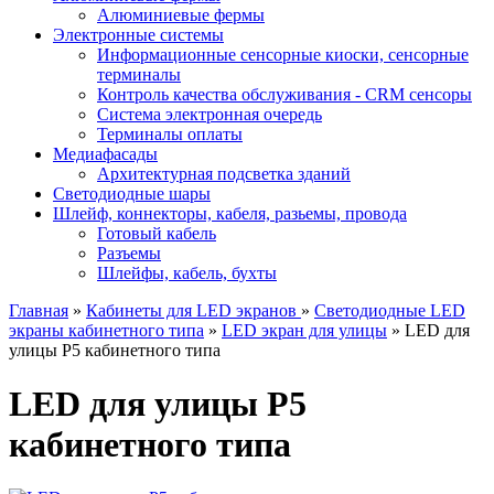
Алюминиевые фермы
Электронные системы
Информационные сенсорные киоски, сенсорные
терминалы
Контроль качества обслуживания - CRM сенсоры
Система электронная очередь
Терминалы оплаты
Медиафасады
Архитектурная подсветка зданий
Светодиодные шары
Шлейф, коннекторы, кабеля, разьемы, провода
Готовый кабель
Разъемы
Шлейфы, кабель, бухты
Главная
»
Кабинеты для LED экранов
»
Светодиодные LED
экраны кабинетного типа
»
LED экран для улицы
» LED для
улицы P5 кабинетного типа
LED для улицы P5
кабинетного типа