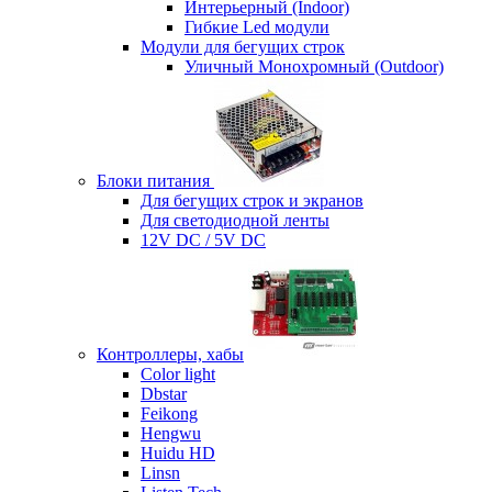
Интерьерный (Indoor)
Гибкие Led модули
Модули для бегущих строк
Уличный Монохромный (Outdoor)
Блоки питания
Для бегущих строк и экранов
Для светодиодной ленты
12V DC / 5V DC
Контроллеры, хабы
Color light
Dbstar
Feikong
Hengwu
Huidu HD
Linsn