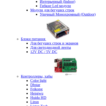
Интерьерный (Indoor)
Гибкие Led модули
Модули для бегущих строк
Уличный Монохромный (Outdoor)
Блоки питания
Для бегущих строк и экранов
Для светодиодной ленты
12V DC / 5V DC
Контроллеры, хабы
Color light
Dbstar
Feikong
Hengwu
Huidu HD
Linsn