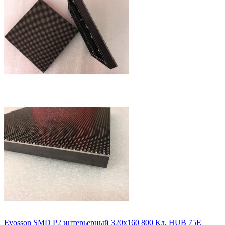
Evosson SMD P2 интерьерный 320x160 800 Кд, HUB 75Е